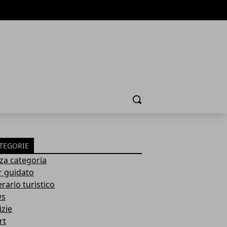
Cerca
TEGORIE
za categoria
r guidato
erario turistico
ws
izie
rt