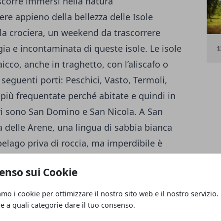
scorre immersi nella natura
re appieno della bellezza delle Isole
ola crociera, un weekend da trascorrere
ia e incontaminata di queste isole. Le isole
aicco, anche in traghetto, con l’aliscafo o
 seguenti porti: Peschici, Vasto, Termoli,
 più frequentate perché abitate e quindi in
atori sono San Domino e San Nicola. A San
a delle Arene, una lingua di sabbia bianca
pelago priva di roccia, ma imperdibile è
ungibile solo via mare, e Cala Matano, una
enso sui Cookie
amo i cookie per ottimizzare il nostro sito web e il nostro servizio.
omiche
re a quali categorie dare il tuo consenso.
e isole tremitane non c’è niente di meglio