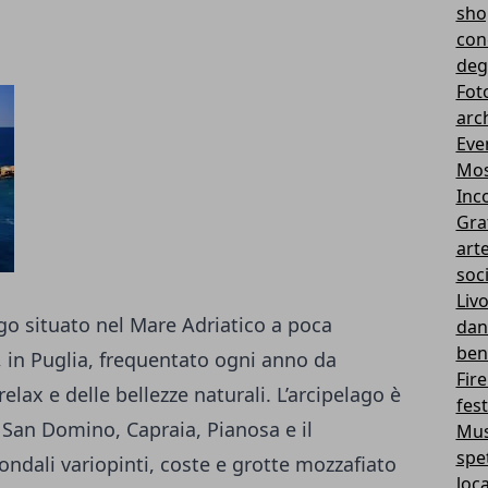
sho
con
deg
Fot
arc
Eve
Mos
Inco
Gra
art
soci
Liv
go situato nel Mare Adriatico a poca
dant
ben
, in Puglia, frequentato ogni anno da
Fir
 relax e delle bellezze naturali. L’arcipelago è
fest
 San Domino, Capraia, Pianosa e il
Mus
spe
fondali variopinti, coste e grotte mozzafiato
loca