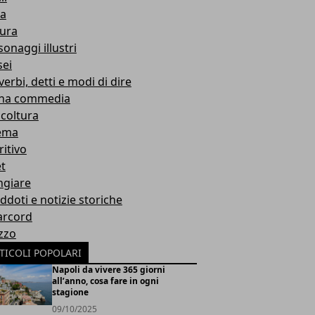
ta
tura
onaggi illustri
ei
erbi, detti e modi di dire
ina commedia
icoltura
ema
ritivo
et
giare
ddoti e notizie storiche
rcord
zzo
TICOLI POPOLARI
Napoli da vivere 365 giorni
all’anno, cosa fare in ogni
stagione
09/10/2025