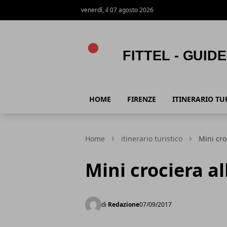
venerdì, il 07 agosto 2026
Fittel - Guide viaggi e turismo
HOME
FIRENZE
ITINERARIO TU
Home
itinerario turistico
Mini cro
Mini crociera al
di
Redazione
07/09/2017