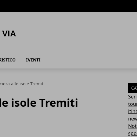
RISTICO
EVENTI
ciera alle isole Tremiti
CA
Sen
le isole Tremiti
tou
itin
ne
Not
spo