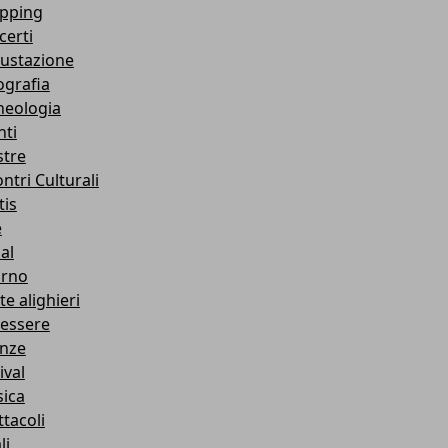
pping
certi
ustazione
ografia
heologia
nti
tre
ntri Culturali
tis
e
al
orno
e alighieri
essere
enze
ival
ica
ttacoli
li