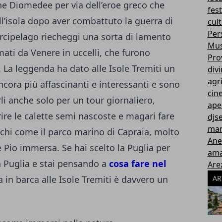
che Diomedee per via dell’eroe greco che
fes
ll’isola dopo aver combattuto la guerra di
cul
Pers
arcipelago riecheggi una sorta di lamento
Mus
mati da Venere in uccelli, che furono
Prov
ci. La leggenda ha dato alle Isole Tremiti un
div
agr
ncora più affascinanti e interessanti e sono
cin
rli anche solo per un tour giornaliero,
ape
ire le calette semi nascoste e magari fare
djs
man
schi come il parco marino di Capraia, molto
Ane
 Pio immersa. Se hai scelto la Puglia per
ama
in Puglia e stai pensando a
cosa fare nel
Are
 in barca alle Isole Tremiti è davvero un
AR