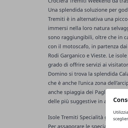
Crociera Tremiti Weekend da tra
Una splendida soluzione per gode
Tremiti è in alternativa una picc
immersi nella loro natura selvagg
sono raggiungibili, oltre che in c
con il motoscafo, in partenza dai
Rodi Garganico e Vieste. Le isole
grado di offrire servizi ai visit
Domino si trova la splendida Cal
che è anche l’unica zona dell’arci
anche spiaggia dei Pagliai, raggi
Cons
delle più suggestive in assoluto.
Utilizzi
Isole Tremiti Specialità gastron
sceglie
Per assaporare le specialità dell