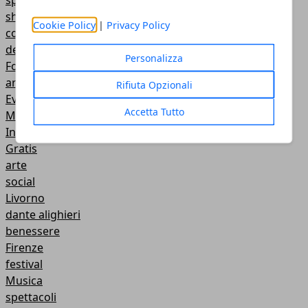
sport
shopping
Cookie Policy
|
Privacy Policy
concerti
degustazione
Personalizza
Fotografia
archeologia
Rifiuta Opzionali
Eventi
Accetta Tutto
Mostre
Incontri Culturali
Gratis
arte
social
Livorno
dante alighieri
benessere
Firenze
festival
Musica
spettacoli