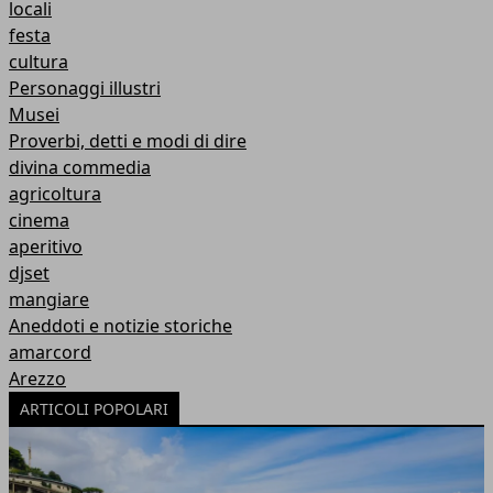
locali
festa
cultura
Personaggi illustri
Musei
Proverbi, detti e modi di dire
divina commedia
agricoltura
cinema
aperitivo
djset
mangiare
Aneddoti e notizie storiche
amarcord
Arezzo
ARTICOLI POPOLARI