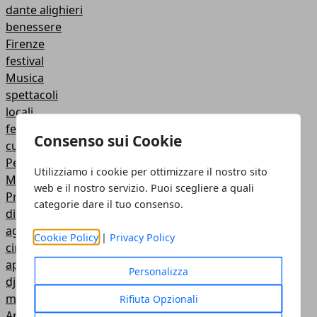
dante alighieri
benessere
Firenze
festival
Musica
spettacoli
locali
festa
Consenso sui Cookie
cultura
Personaggi illustri
Utilizziamo i cookie per ottimizzare il nostro sito
Musei
web e il nostro servizio. Puoi scegliere a quali
Proverbi, detti e modi di dire
categorie dare il tuo consenso.
divina commedia
agricoltura
Cookie Policy
|
Privacy Policy
cinema
aperitivo
Personalizza
djset
mangiare
Rifiuta Opzionali
Aneddoti e notizie storiche