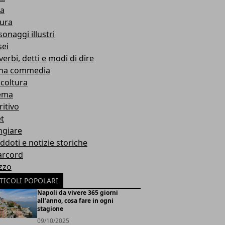
ta
tura
onaggi illustri
ei
erbi, detti e modi di dire
ina commedia
icoltura
ema
ritivo
et
giare
ddoti e notizie storiche
rcord
zzo
TICOLI POPOLARI
Napoli da vivere 365 giorni
all’anno, cosa fare in ogni
stagione
09/10/2025