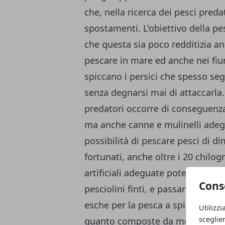
che, nella ricerca dei pesci pre
spostamenti. L'obiettivo della pes
che questa sia poco redditizia an
pescare in mare ed anche nei fium
spiccano i persici che spesso seg
senza degnarsi mai di attaccarla. 
predatori occorre di conseguenza 
ma anche canne e mulinelli adegu
possibilità di pescare pesci di di
fortunati, anche oltre i 20 chilo
artificiali adeguate potendo scegli
Cons
pesciolini finti, e passando per 
esche per la pesca a spinning, ino
Utilizzi
sceglie
quanto composte da metallo o da