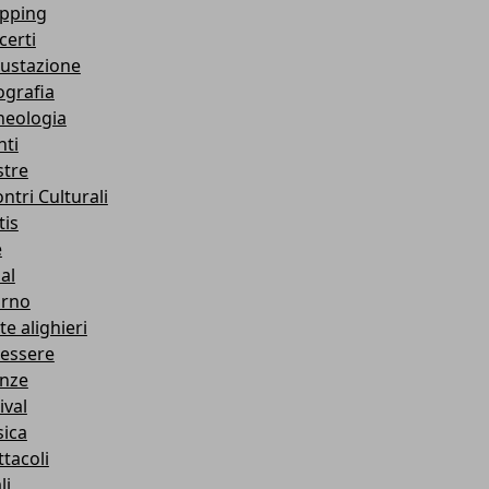
pping
certi
ustazione
ografia
heologia
nti
tre
ntri Culturali
tis
e
al
orno
e alighieri
essere
enze
ival
ica
ttacoli
li