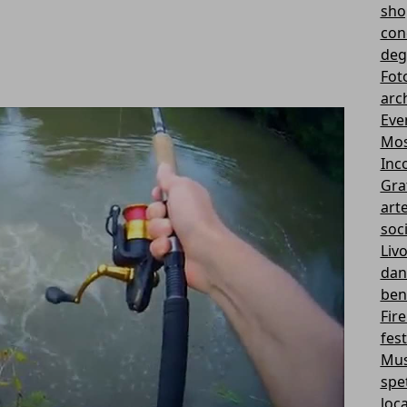
sho
con
deg
Fot
arc
Eve
Mos
Inco
Gra
art
soci
Liv
dant
ben
Fir
fest
Mus
spe
loca