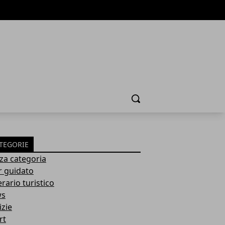
Cerca
TEGORIE
za categoria
r guidato
erario turistico
ws
izie
rt