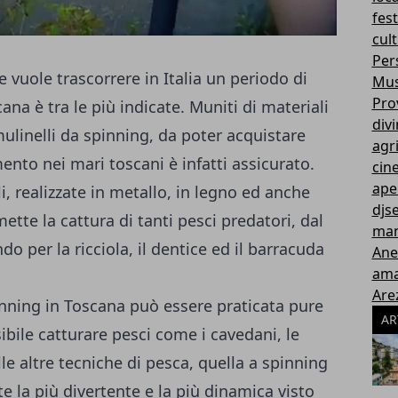
fes
cul
Pers
e vuole trascorrere in Italia un periodo di
Mus
Prov
na è tra le più indicate. Muniti di materiali
div
ulinelli da spinning, da poter acquistare
agr
imento nei mari toscani è infatti assicurato.
cin
ape
li, realizzate in metallo, in legno ed anche
djs
ette la cattura di tanti pesci predatori, dal
man
do per la ricciola, il dentice ed il barracuda
Ane
ama
Are
inning in Toscana può essere praticata pure
AR
sibile catturare pesci come i cavedani, le
alle altre tecniche di pesca, quella a spinning
e la più divertente e la più dinamica visto