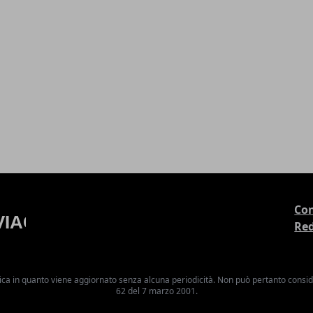
Con
Re
ica in quanto viene aggiornato senza alcuna periodicità. Non può pertanto consider
62 del 7 marzo 2001.