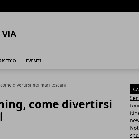
RISTICO
EVENTI
come divertirsi nei mari toscani
CA
Sen
ning, come divertirsi
tou
i
itin
ne
Not
spo