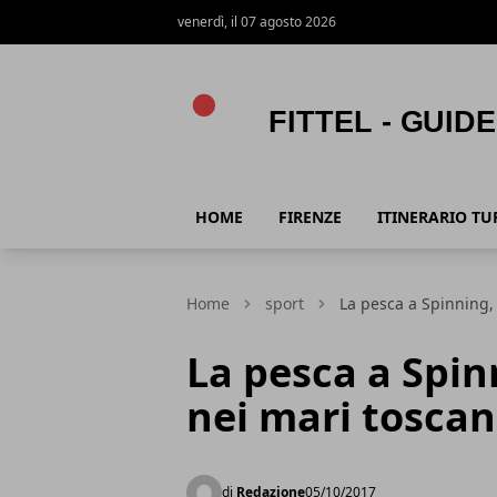
venerdì, il 07 agosto 2026
Fittel - Guide viaggi e turismo
HOME
FIRENZE
ITINERARIO TU
Home
sport
La pesca a Spinning, 
La pesca a Spin
nei mari toscan
di
Redazione
05/10/2017