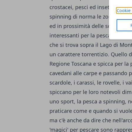
crostacei, pesci ed insetti. Per d
Cookie 
spinning di norma le zone miglior
ed in prossimità delle scogliere.
interessanti per la pesca a spinn
che si trova sopra il Lago di Mo
un carattere torrentizio. Quello 
Regione Toscana e spicca per la 
cavedani alle carpe e passando per i
scardole, i carassi, le rovelle, i v
spiccano per le loro notevoli di
uno sport, la pesca a spinning, n
praticare come e quando si vuole
ma c'è anche da dire che nell'ar
'magici' per pescare sono rappres