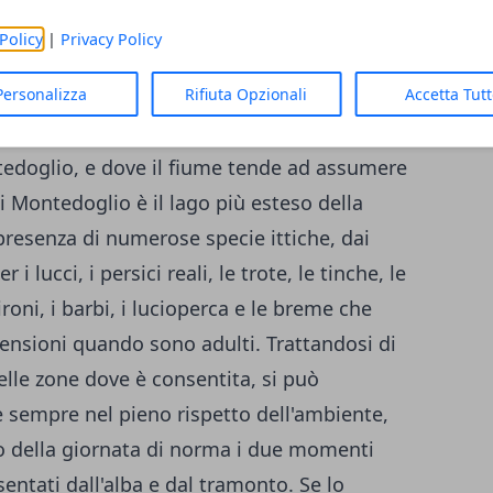
ivertirsi a pescare nei mari toscani con lo
Policy
|
Privacy Policy
i sono rappresentate dalle foci dei fiumi
Personalizza
Rifiuta Opzionali
Accetta Tut
 Per esempio, in Toscana uno dei posti più
ing è sul Tevere, e precisamente nella zona
ntedoglio, e dove il fiume tende ad assumere
di Montedoglio è il lago più esteso della
presenza di numerose specie ittiche, dai
 lucci, i persici reali, le trote, le tinche, le
aironi, i barbi, i lucioperca e le breme che
mensioni quando sono adulti. Trattandosi di
elle zone dove è consentita, si può
 sempre nel pieno rispetto dell'ambiente,
co della giornata di norma i due momenti
entati dall'alba e dal tramonto. Se lo