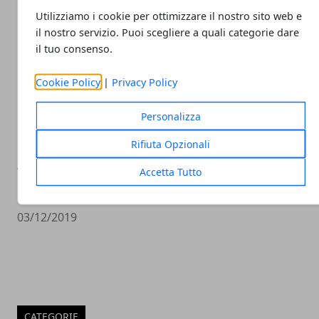
Utilizziamo i cookie per ottimizzare il nostro sito web e
30/04/2021
il nostro servizio. Puoi scegliere a quali categorie dare
il tuo consenso.
Cookie Policy
|
Privacy Policy
Personalizza
Rifiuta Opzionali
Vacanze a Lecce? Cosa fare, Dove andare e
Accetta Tutto
dove soggiornare
03/12/2019
CATEGORIE