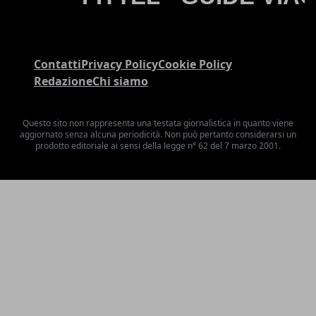
Contatti
Privacy Policy
Cookie Policy
Redazione
Chi siamo
Questo sito non rappresenta una testata giornalistica in quanto viene
aggiornato senza alcuna periodicità. Non può pertanto considerarsi un
prodotto editoriale ai sensi della legge n° 62 del 7 marzo 2001.