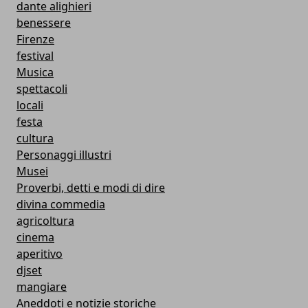
dante alighieri
benessere
Firenze
festival
Musica
spettacoli
locali
festa
cultura
Personaggi illustri
Musei
Proverbi, detti e modi di dire
divina commedia
agricoltura
cinema
aperitivo
djset
mangiare
Aneddoti e notizie storiche