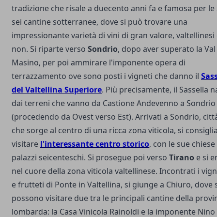
tradizione che risale a duecento anni fa e famosa per le
sei cantine sotterranee, dove si può trovare una
impressionante varietà di vini di gran valore, valtellinesi
non. Si riparte verso
Sondrio
, dopo aver superato la Val
Masino, per poi ammirare l'imponente opera di
terrazzamento ove sono posti i vigneti che danno il
Sass
del Valtellina Superiore
. Più precisamente, il Sassella 
dai terreni che vanno da Castione Andevenno a Sondrio
(procedendo da Ovest verso Est). Arrivati a Sondrio, citt
che sorge al centro di una ricca zona viticola, si consigli
visitare
l'interessante centro storico
, con le sue chiese 
palazzi seicenteschi. Si prosegue poi verso
Tirano
e si e
nel cuore della zona viticola valtellinese. Incontrati i vign
e frutteti di Ponte in Valtellina, si giunge a Chiuro, dove 
possono visitare due tra le principali cantine della provi
lombarda: la Casa Vinicola Rainoldi e la imponente Nino