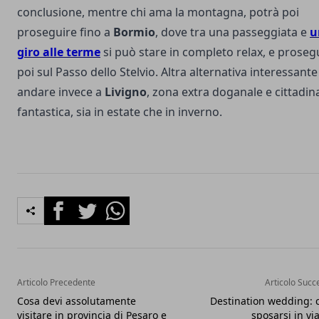
conclusione, mentre chi ama la montagna, potrà poi
proseguire fino a
Bormio
, dove tra una passeggiata e
u
giro alle terme
si può stare in completo relax, e proseg
poi sul Passo dello Stelvio. Altra alternativa interessante
andare invece a
Livigno
, zona extra doganale e cittadin
fantastica, sia in estate che in inverno.
Facebook
Twitter
Whatsapp
Articolo Precedente
Articolo Succ
Cosa devi assolutamente
Destination wedding:
visitare in provincia di Pesaro e
sposarsi in vi